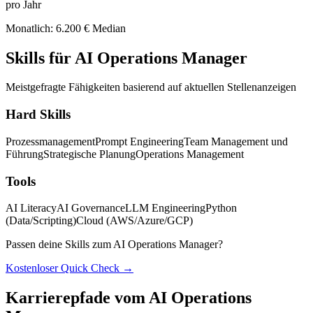
pro Jahr
Monatlich: 6.200 € Median
Skills für AI Operations Manager
Meistgefragte Fähigkeiten basierend auf aktuellen Stellenanzeigen
Hard Skills
Prozessmanagement
Prompt Engineering
Team Management und
Führung
Strategische Planung
Operations Management
Tools
AI Literacy
AI Governance
LLM Engineering
Python
(Data/Scripting)
Cloud (AWS/Azure/GCP)
Passen deine Skills zum AI Operations Manager?
Kostenloser Quick Check →
Karrierepfade vom AI Operations