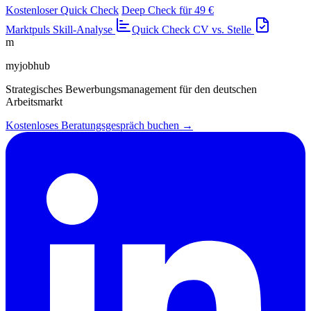
Kostenloser Quick Check
Deep Check für 49 €
Marktpuls
Skill-Analyse
Quick Check
CV vs. Stelle
m
myjobhub
Strategisches Bewerbungsmanagement für den deutschen
Arbeitsmarkt
Kostenloses Beratungsgespräch buchen →