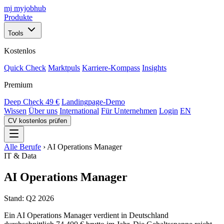
mj
myjobhub
Produkte
Tools
Kostenlos
Quick Check
Marktpuls
Karriere-Kompass
Insights
Premium
Deep Check
49 €
Landingpage-Demo
Wissen
Über uns
International
Für Unternehmen
Login
EN
CV kostenlos prüfen
Alle Berufe
›
AI Operations Manager
IT & Data
AI Operations Manager
Stand: Q2 2026
Ein AI Operations Manager verdient in Deutschland