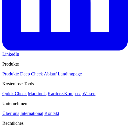
LinkedIn
Produkte
Produkte
Deep Check
Ablauf
Landingpage
Kostenlose Tools
Quick Check
Marktpuls
Karriere-Kompass
Wissen
Unternehmen
Über uns
International
Kontakt
Rechtliches