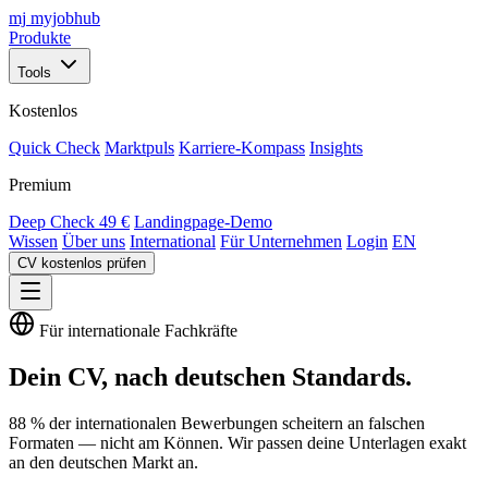
mj
myjobhub
Produkte
Tools
Kostenlos
Quick Check
Marktpuls
Karriere-Kompass
Insights
Premium
Deep Check
49 €
Landingpage-Demo
Wissen
Über uns
International
Für Unternehmen
Login
EN
CV kostenlos prüfen
Für internationale Fachkräfte
Dein CV, nach deutschen Standards.
88 % der internationalen Bewerbungen scheitern an falschen
Formaten — nicht am Können. Wir passen deine Unterlagen exakt
an den deutschen Markt an.