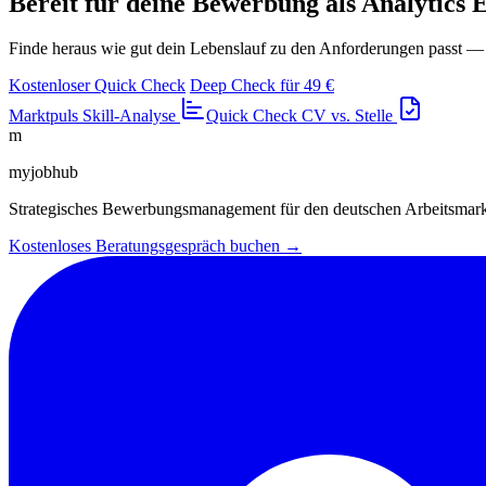
Bereit für deine Bewerbung als Analytics 
Finde heraus wie gut dein Lebenslauf zu den Anforderungen passt —
Kostenloser Quick Check
Deep Check für 49 €
Marktpuls
Skill-Analyse
Quick Check
CV vs. Stelle
m
myjobhub
Strategisches Bewerbungsmanagement für den deutschen Arbeitsmar
Kostenloses Beratungsgespräch buchen →