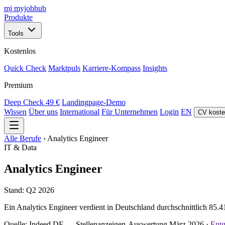
mj
myjobhub
Produkte
Tools
Kostenlos
Quick Check
Marktpuls
Karriere-Kompass
Insights
Premium
Deep Check
49 €
Landingpage-Demo
Wissen
Über uns
International
Für Unternehmen
Login
EN
CV koste
Alle Berufe
›
Analytics Engineer
IT & Data
Analytics Engineer
Stand: Q2 2026
Ein Analytics Engineer verdient in Deutschland durchschnittlich 85.41
Quelle: Indeed DE — Stellenanzeigen-Auswertung März 2026 ·
Entg