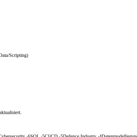
Data/Scripting)
tualisiert.
Cybersecurity
·6
SQL
·5
CI/CD
·5
Defence Industry
·4
Datenmodellieru