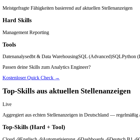
Meistgefragte Fähigkeiten basierend auf aktuellen Stellenanzeigen
Hard Skills
Management Reporting
Tools
Datenanalyse
dbt & Data Warehousing
SQL (Advanced)
SQL
Python (
Passen deine Skills zum Analytics Engineer?
Kostenloser Quick Check →
Top-Skills aus aktuellen Stellenanzeigen
Live
Aggregiert aus echten Stellenanzeigen in Deutschland — regelmäßig ak
Top-Skills (Hard + Tool)
Cloud
·9
Englisch
·9
Automatisierung
·6
Dashboards
·6
Deutsch B1
·6