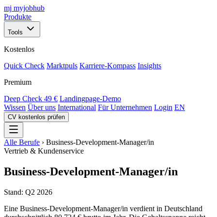
mj
myjobhub
Produkte
Tools
Kostenlos
Quick Check
Marktpuls
Karriere-Kompass
Insights
Premium
Deep Check
49 €
Landingpage-Demo
Wissen
Über uns
International
Für Unternehmen
Login
EN
CV kostenlos prüfen
Alle Berufe
›
Business-Development-Manager/in
Vertrieb & Kundenservice
Business-Development-Manager/in
Stand: Q2 2026
Eine Business-Development-Manager/in verdient in Deutschland