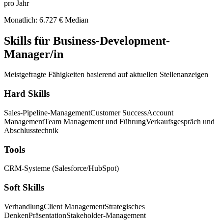
pro Jahr
Monatlich: 6.727 € Median
Skills für Business-Development-
Manager/in
Meistgefragte Fähigkeiten basierend auf aktuellen Stellenanzeigen
Hard Skills
Sales-Pipeline-Management
Customer Success
Account
Management
Team Management und Führung
Verkaufsgespräch und
Abschlusstechnik
Tools
CRM-Systeme (Salesforce/HubSpot)
Soft Skills
Verhandlung
Client Management
Strategisches
Denken
Präsentation
Stakeholder-Management