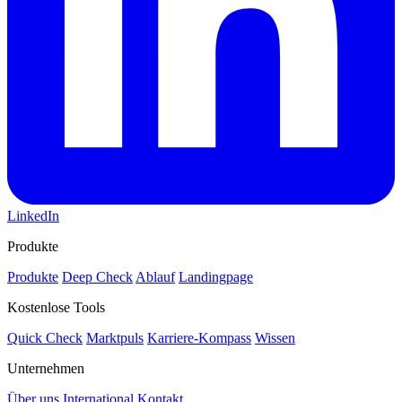
LinkedIn
Produkte
Produkte
Deep Check
Ablauf
Landingpage
Kostenlose Tools
Quick Check
Marktpuls
Karriere-Kompass
Wissen
Unternehmen
Über uns
International
Kontakt