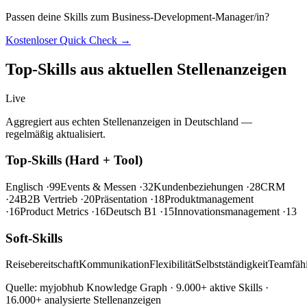
Passen deine Skills zum Business-Development-Manager/in?
Kostenloser Quick Check →
Top-Skills aus aktuellen Stellenanzeigen
Live
Aggregiert aus echten Stellenanzeigen in Deutschland —
regelmäßig aktualisiert.
Top-Skills (Hard + Tool)
Englisch
·99
Events & Messen
·32
Kundenbeziehungen
·28
CRM
·24
B2B Vertrieb
·20
Präsentation
·18
Produktmanagement
·16
Product Metrics
·16
Deutsch B1
·15
Innovationsmanagement
·13
Soft-Skills
Reisebereitschaft
Kommunikation
Flexibilität
Selbstständigkeit
Teamfähi
Quelle: myjobhub Knowledge Graph · 9.000+ aktive Skills ·
16.000+ analysierte Stellenanzeigen