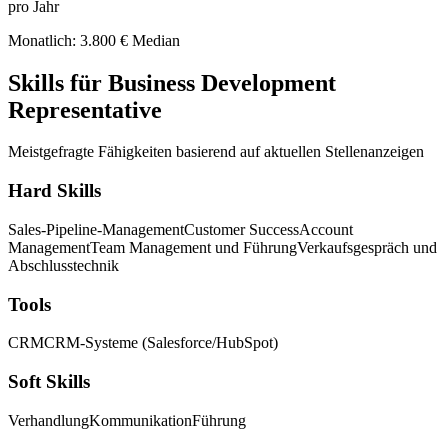
pro Jahr
Monatlich: 3.800 € Median
Skills für Business Development
Representative
Meistgefragte Fähigkeiten basierend auf aktuellen Stellenanzeigen
Hard Skills
Sales-Pipeline-Management
Customer Success
Account
Management
Team Management und Führung
Verkaufsgespräch und
Abschlusstechnik
Tools
CRM
CRM-Systeme (Salesforce/HubSpot)
Soft Skills
Verhandlung
Kommunikation
Führung