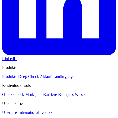
LinkedIn
Produkte
Produkte
Deep Check
Ablauf
Landingpage
Kostenlose Tools
Quick Check
Marktpuls
Karriere-Kompass
Wissen
Unternehmen
Über uns
International
Kontakt