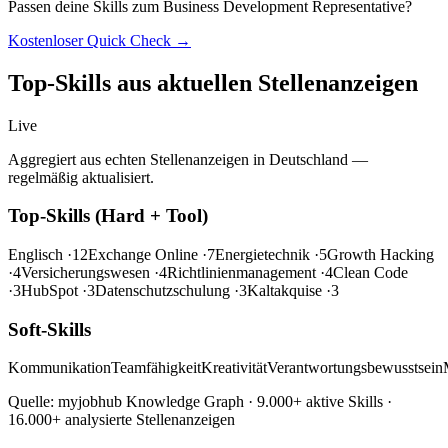
Passen deine Skills zum Business Development Representative?
Kostenloser Quick Check →
Top-Skills aus aktuellen Stellenanzeigen
Live
Aggregiert aus echten Stellenanzeigen in Deutschland —
regelmäßig aktualisiert.
Top-Skills (Hard + Tool)
Englisch
·12
Exchange Online
·7
Energietechnik
·5
Growth Hacking
·4
Versicherungswesen
·4
Richtlinienmanagement
·4
Clean Code
·3
HubSpot
·3
Datenschutzschulung
·3
Kaltakquise
·3
Soft-Skills
Kommunikation
Teamfähigkeit
Kreativität
Verantwortungsbewusstsein
Quelle: myjobhub Knowledge Graph · 9.000+ aktive Skills ·
16.000+ analysierte Stellenanzeigen