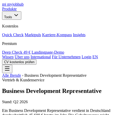
mj
myjobhub
Produkte
Tools
Kostenlos
Quick Check
Marktpuls
Karriere-Kompass
Insights
Premium
Deep Check
49 €
Landingpage-Demo
Wissen
Über uns
International
Für Unternehmen
Login
EN
CV kostenlos prüfen
Alle Berufe
›
Business Development Representative
Vertrieb & Kundenservice
Business Development Representative
Stand: Q2 2026
Ein Business Development Representative verdient in Deutschland