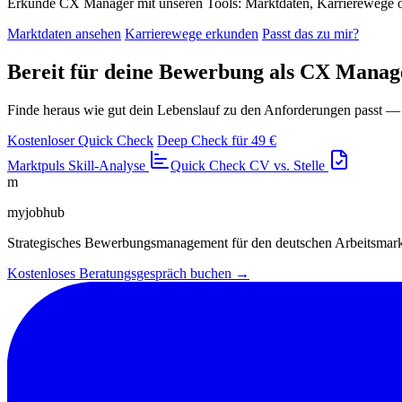
Erkunde CX Manager mit unseren Tools: Marktdaten, Karrierewege o
Marktdaten ansehen
Karrierewege erkunden
Passt das zu mir?
Bereit für deine Bewerbung als CX Manag
Finde heraus wie gut dein Lebenslauf zu den Anforderungen passt —
Kostenloser Quick Check
Deep Check für 49 €
Marktpuls
Skill-Analyse
Quick Check
CV vs. Stelle
m
myjobhub
Strategisches Bewerbungsmanagement für den deutschen Arbeitsmar
Kostenloses Beratungsgespräch buchen →