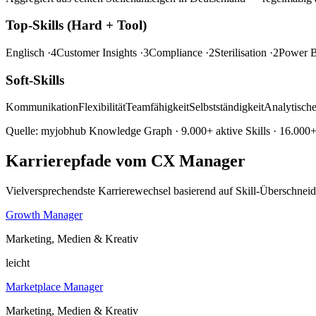
Top-Skills (Hard + Tool)
Englisch
·4
Customer Insights
·3
Compliance
·2
Sterilisation
·2
Power 
Soft-Skills
Kommunikation
Flexibilität
Teamfähigkeit
Selbstständigkeit
Analytisch
Quelle: myjobhub Knowledge Graph · 9.000+ aktive Skills · 16.000+ 
Karrierepfade vom CX Manager
Vielversprechendste Karrierewechsel basierend auf Skill-Überschnei
Growth Manager
Marketing, Medien & Kreativ
leicht
Marketplace Manager
Marketing, Medien & Kreativ