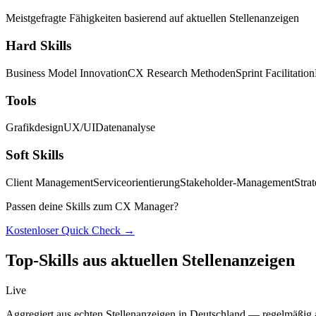
Meistgefragte Fähigkeiten basierend auf aktuellen Stellenanzeigen
Hard Skills
Business Model Innovation
CX Research Methoden
Sprint Facilitation
Tools
Grafikdesign
UX/UI
Datenanalyse
Soft Skills
Client Management
Serviceorientierung
Stakeholder-Management
Stra
Passen deine Skills zum CX Manager?
Kostenloser Quick Check →
Top-Skills aus aktuellen Stellenanzeigen
Live
Aggregiert aus echten Stellenanzeigen in Deutschland — regelmäßig ak