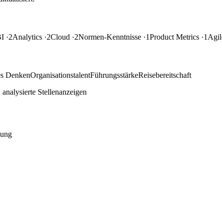
BI
·2
Analytics
·2
Cloud
·2
Normen-Kenntnisse
·1
Product Metrics
·1
Agi
es Denken
Organisationstalent
Führungsstärke
Reisebereitschaft
analysierte Stellenanzeigen
dung