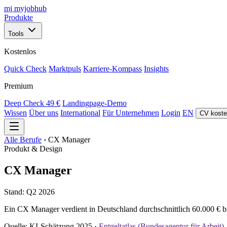
mj
myjobhub
Produkte
Tools
Kostenlos
Quick Check
Marktpuls
Karriere-Kompass
Insights
Premium
Deep Check
49 €
Landingpage-Demo
Wissen
Über uns
International
Für Unternehmen
Login
EN
CV koste
Alle Berufe
›
CX Manager
Produkt & Design
CX Manager
Stand: Q2 2026
Ein CX Manager verdient in Deutschland durchschnittlich 60.000 € bru
Quelle: KI-Schätzung 2025 ·
Entgeltatlas (Bundesagentur für Arbeit)