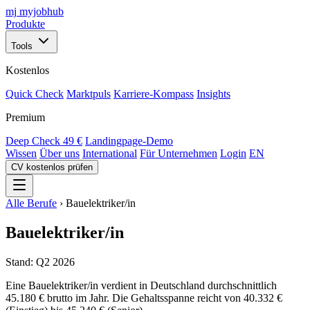
mj
myjobhub
Produkte
Tools
Kostenlos
Quick Check
Marktpuls
Karriere-Kompass
Insights
Premium
Deep Check
49 €
Landingpage-Demo
Wissen
Über uns
International
Für Unternehmen
Login
EN
CV kostenlos prüfen
Alle Berufe
›
Bauelektriker/in
Bauelektriker/in
Stand: Q2 2026
Eine Bauelektriker/in verdient in Deutschland durchschnittlich
45.180 € brutto im Jahr. Die Gehaltsspanne reicht von 40.332 €