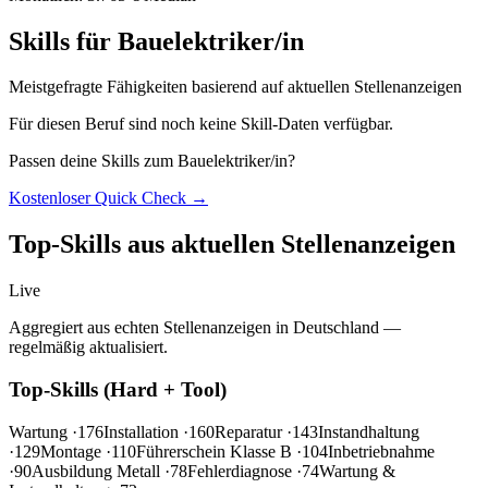
Skills für Bauelektriker/in
Meistgefragte Fähigkeiten basierend auf aktuellen Stellenanzeigen
Für diesen Beruf sind noch keine Skill-Daten verfügbar.
Passen deine Skills zum Bauelektriker/in?
Kostenloser Quick Check →
Top-Skills aus aktuellen Stellenanzeigen
Live
Aggregiert aus echten Stellenanzeigen in Deutschland —
regelmäßig aktualisiert.
Top-Skills (Hard + Tool)
Wartung
·176
Installation
·160
Reparatur
·143
Instandhaltung
·129
Montage
·110
Führerschein Klasse B
·104
Inbetriebnahme
·90
Ausbildung Metall
·78
Fehlerdiagnose
·74
Wartung &