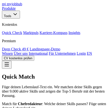
mj
myjobhub
Produkte
Tools
Kostenlos
Quick Check
Marktpuls
Karriere-Kompass
Insights
Premium
Deep Check
49 €
Landingpage-Demo
Wissen
Über uns
International
Für Unternehmen
Login
EN
CV kostenlos prüfen
Quick Match
Füge deinen Lebenslauf-Text ein. Wir matchen deine Skills gegen
über 9.000 aktive Skills und zeigen die Top-5 Berufe mit der besten
Passung.
Match für
Chefredakteur
: Welche deiner Skills passen? Füge unten