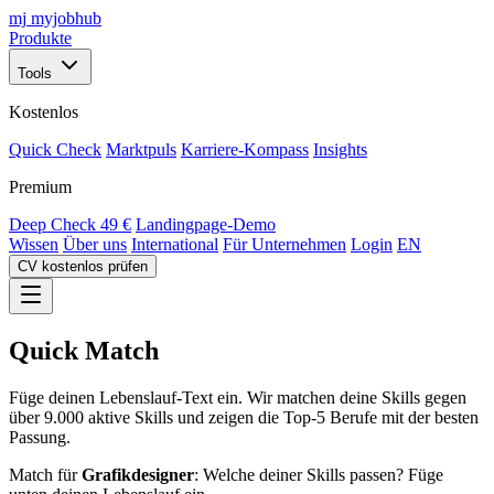
mj
myjobhub
Produkte
Tools
Kostenlos
Quick Check
Marktpuls
Karriere-Kompass
Insights
Premium
Deep Check
49 €
Landingpage-Demo
Wissen
Über uns
International
Für Unternehmen
Login
EN
CV kostenlos prüfen
Quick Match
Füge deinen Lebenslauf-Text ein. Wir matchen deine Skills gegen
über 9.000 aktive Skills und zeigen die Top-5 Berufe mit der besten
Passung.
Match für
Grafikdesigner
: Welche deiner Skills passen? Füge