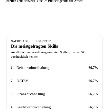
Stellen
(bundesweit), Quelle: Bundesagentur für Arbeit.
3
10
66,7%
Stellen ausgewertet ·
Skills
Spitzen-
bundesweit
erfasst
Nachfrage
NACHFRAGE · BUNDESWEIT
Die meistgefragten Skills
Anteil der bundesweit ausgewerteten Stellen, die den Skill
ausdrücklich nennen.
Debitorenbuchhaltung
1
66,7%
DATEV
2
66,7%
Finanzbuchhaltung
3
66,7%
Kreditorenbuchhaltung
4
66,7%