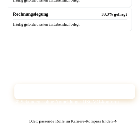
Häufig gefordert, selten im Lebenslauf belegt.
Rechnungslegung
33,3% gefragt
Häufig gefordert, selten im Lebenslauf belegt.
Zeigt dein CV diese Skills?
Der Quick Check prüft deinen Lebenslauf gegen genau
diese Markt-Anforderungen — und zeigt, welche Skills
der ATS-Filter bei dir vermisst.
CV kostenlos prüfen
30 Sekunden · ohne Anmeldung · DSGVO-konform
Oder: passende Rolle im Karriere-Kompass finden