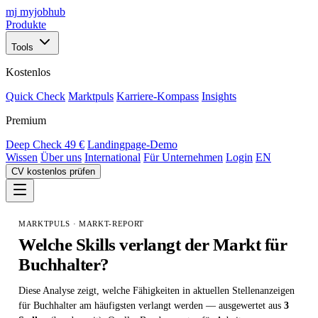
mj
myjobhub
Produkte
Tools
Kostenlos
Quick Check
Marktpuls
Karriere-Kompass
Insights
Premium
Deep Check
49 €
Landingpage-Demo
Wissen
Über uns
International
Für Unternehmen
Login
EN
CV kostenlos prüfen
MARKTPULS · MARKT-REPORT
Welche Skills verlangt der Markt für
Buchhalter
?
Diese Analyse zeigt, welche Fähigkeiten in aktuellen Stellenanzeigen
für Buchhalter am häufigsten verlangt werden — ausgewertet aus
3