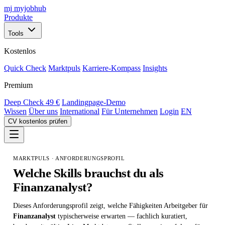
mj
myjobhub
Produkte
Tools
Kostenlos
Quick Check
Marktpuls
Karriere-Kompass
Insights
Premium
Deep Check
49 €
Landingpage-Demo
Wissen
Über uns
International
Für Unternehmen
Login
EN
CV kostenlos prüfen
MARKTPULS · ANFORDERUNGSPROFIL
Welche Skills brauchst du als
Finanzanalyst
?
Dieses Anforderungsprofil zeigt, welche Fähigkeiten Arbeitgeber für
Finanzanalyst
typischerweise erwarten — fachlich kuratiert,