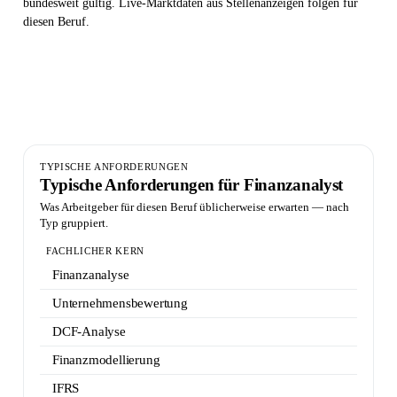
bundesweit gültig. Live-Marktdaten aus Stellenanzeigen folgen für
diesen Beruf.
Anforderungsprofil — Live-Marktdaten folgen
Sobald genug Stellen für eine seriöse Auswertung vorliegen, zeigt
diese Seite die bundesweite Skill-Nachfrage in Prozent.
TYPISCHE ANFORDERUNGEN
Typische Anforderungen für Finanzanalyst
Was Arbeitgeber für diesen Beruf üblicherweise erwarten — nach
Typ gruppiert.
FACHLICHER KERN
Finanzanalyse
Unternehmensbewertung
DCF-Analyse
Finanzmodellierung
IFRS