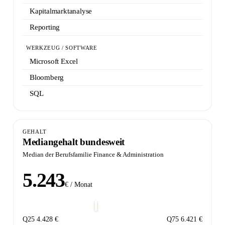
Kapitalmarktanalyse
Reporting
WERKZEUG / SOFTWARE
Microsoft Excel
Bloomberg
SQL
GEHALT
Mediangehalt bundesweit
Median der Berufsfamilie Finance & Administration
5.243
€ / Monat
Q25
4.428 €
Q75
6.421 €