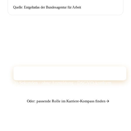
Quelle: Entgeltatlas der Bundesagentur für Arbeit
Erfüllt dein CV dieses Profil?
Der Quick Check prüft deinen Lebenslauf gegen genau
diese Anforderungen — und zeigt, was der ATS-Filter
bei dir vermisst.
CV kostenlos prüfen
30 Sekunden · ohne Anmeldung · DSGVO-konform
Oder: passende Rolle im Karriere-Kompass finden