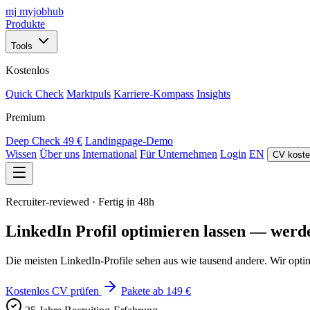
mj
myjobhub
Produkte
Tools
Kostenlos
Quick Check
Marktpuls
Karriere-Kompass
Insights
Premium
Deep Check
49 €
Landingpage-Demo
Wissen
Über uns
International
Für Unternehmen
Login
EN
CV koste
Recruiter-reviewed · Fertig in 48h
LinkedIn Profil optimieren lassen — werde
Die meisten LinkedIn-Profile sehen aus wie tausend andere. Wir opti
Kostenlos CV prüfen
Pakete ab 149 €