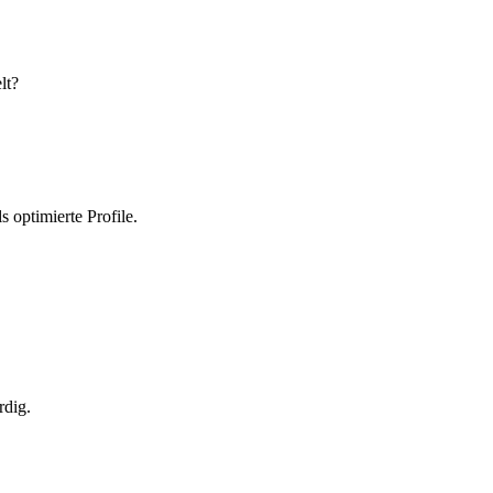
lt?
 optimierte Profile.
rdig.