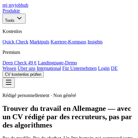
mj
myjobhub
Produkte
Tools
Kostenlos
Quick Check
Marktpuls
Karriere-Kompass
Insights
Premium
Deep Check
49 €
Landingpage-Demo
Wissen
Über uns
International
Für Unternehmen
Login
DE
CV kostenlos prüfen
Rédigé personnellement · Non généré
Trouver du travail en Allemagne — avec
un CV rédigé par des recruteurs, pas par
des algorithmes