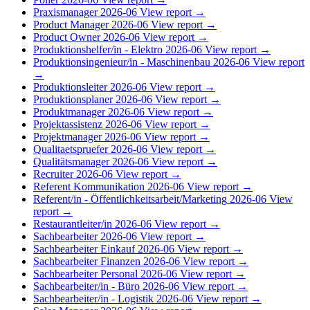
Praxismanager
2026-06
View report →
Product Manager
2026-06
View report →
Product Owner
2026-06
View report →
Produktionshelfer/in - Elektro
2026-06
View report →
Produktionsingenieur/in - Maschinenbau
2026-06
View report
→
Produktionsleiter
2026-06
View report →
Produktionsplaner
2026-06
View report →
Produktmanager
2026-06
View report →
Projektassistenz
2026-06
View report →
Projektmanager
2026-06
View report →
Qualitaetspruefer
2026-06
View report →
Qualitätsmanager
2026-06
View report →
Recruiter
2026-06
View report →
Referent Kommunikation
2026-06
View report →
Referent/in - Öffentlichkeitsarbeit/Marketing
2026-06
View
report →
Restaurantleiter/in
2026-06
View report →
Sachbearbeiter
2026-06
View report →
Sachbearbeiter Einkauf
2026-06
View report →
Sachbearbeiter Finanzen
2026-06
View report →
Sachbearbeiter Personal
2026-06
View report →
Sachbearbeiter/in - Büro
2026-06
View report →
Sachbearbeiter/in - Logistik
2026-06
View report →