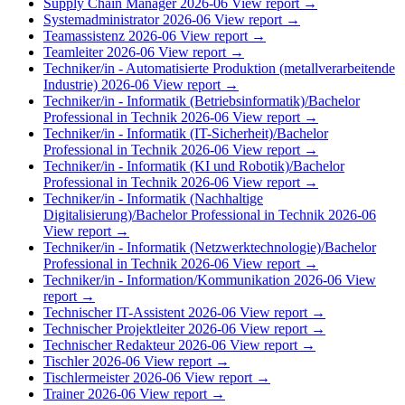
Supply Chain Manager
2026-06
View report →
Systemadministrator
2026-06
View report →
Teamassistenz
2026-06
View report →
Teamleiter
2026-06
View report →
Techniker/in - Automatisierte Produktion (metallverarbeitende
Industrie)
2026-06
View report →
Techniker/in - Informatik (Betriebsinformatik)/Bachelor
Professional in Technik
2026-06
View report →
Techniker/in - Informatik (IT-Sicherheit)/Bachelor
Professional in Technik
2026-06
View report →
Techniker/in - Informatik (KI und Robotik)/Bachelor
Professional in Technik
2026-06
View report →
Techniker/in - Informatik (Nachhaltige
Digitalisierung)/Bachelor Professional in Technik
2026-06
View report →
Techniker/in - Informatik (Netzwerktechnologie)/Bachelor
Professional in Technik
2026-06
View report →
Techniker/in - Information/Kommunikation
2026-06
View
report →
Technischer IT-Assistent
2026-06
View report →
Technischer Projektleiter
2026-06
View report →
Technischer Redakteur
2026-06
View report →
Tischler
2026-06
View report →
Tischlermeister
2026-06
View report →
Trainer
2026-06
View report →