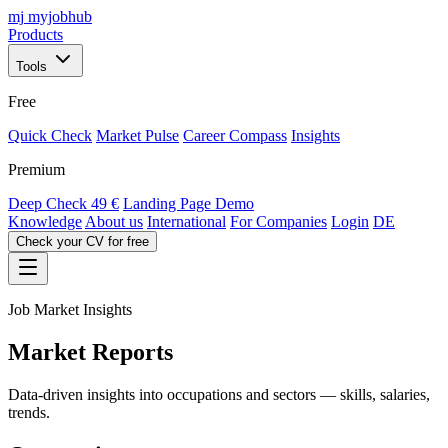
mj
myjobhub
Products
Tools
Free
Quick Check
Market Pulse
Career Compass
Insights
Premium
Deep Check
49 €
Landing Page Demo
Knowledge
About us
International
For Companies
Login
DE
Check your CV for free
Job Market Insights
Market Reports
Data-driven insights into occupations and sectors — skills, salaries,
trends.