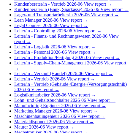
Kundenberater/in - Vertrieb
2026-06
View report →
Kundenberater/in (Bank, Sparkasse)
2026-06
View report →
Lager- und Transportarbeiter/in
2026-06
View report →
Lean Manager
2026-06
View report →
Legal Counsel
2026-06
View report →
Leiter/in - Controlling
2026-06
View report →
Leiter/in - Finanz- und Rechnungswesen
2026-06
View
report →
Leiter/in - Logistik
2026-06
View report →
Leiter/in - Personal
2026-06
View report →
Leiter/in - Produktion/Fertigung
2026-06
View report →
Leiter/in - Supply-Chain-Management
2026-06
View report
→
Leiter/in - Verkauf (Handel)
2026-06
View report →
Leiter/in - Vertrieb
2026-06
View report →
Leiter/in - Vertrieb (Gebäude-/Energie-/Versorgungstechnik)
2026-06
View report →
Logistikmitarbeiter
2026-06
View report →
Lohn- und Gehaltsbuchhalter
2026-06
View report →
Manufacturing Engineer
2026-06
View report →
Marketing Manager
2026-06
View report →
Maschinenbauingenieur
2026-06
View report →
Materialdisponent
2026-06
View report →
Maurer
2026-06
View report →
Mechatroniker
2026-06
View report →