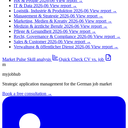
HR & People
2026-06
View report →
IT & Data
2026-06
View report →
Logistik, Industrie & Produktion
2026-06
View report →
Management & Strategie
2026-06
View report →
Marketing, Medien & Kreativ
2026-06
View report →
Medizin & ärztliche Berufe
2026-06
View report →
Pflege & Gesundheit
2026-06
View report →
Recht, Governance & Compliance
2026-06
View report →
Sales & Customer
2026-06
View report →
Verwaltung & öffentlicher Dienst
2026-06
View report →
Market Pulse
Skill analysis
Quick Check
CV vs. job
m
myjobhub
Strategic application management for the German job market
Book a free consultation →