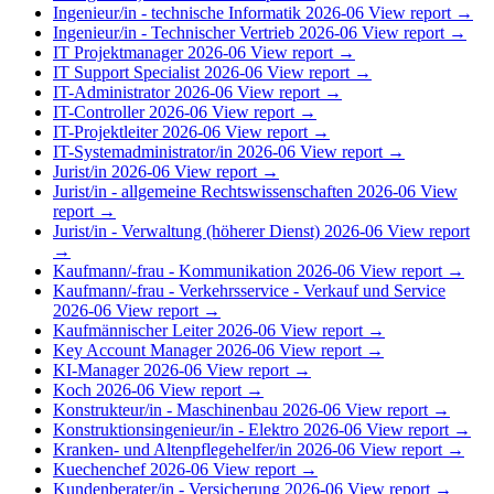
Ingenieur/in - technische Informatik
2026-06
View report →
Ingenieur/in - Technischer Vertrieb
2026-06
View report →
IT Projektmanager
2026-06
View report →
IT Support Specialist
2026-06
View report →
IT-Administrator
2026-06
View report →
IT-Controller
2026-06
View report →
IT-Projektleiter
2026-06
View report →
IT-Systemadministrator/in
2026-06
View report →
Jurist/in
2026-06
View report →
Jurist/in - allgemeine Rechtswissenschaften
2026-06
View
report →
Jurist/in - Verwaltung (höherer Dienst)
2026-06
View report
→
Kaufmann/-frau - Kommunikation
2026-06
View report →
Kaufmann/-frau - Verkehrsservice - Verkauf und Service
2026-06
View report →
Kaufmännischer Leiter
2026-06
View report →
Key Account Manager
2026-06
View report →
KI-Manager
2026-06
View report →
Koch
2026-06
View report →
Konstrukteur/in - Maschinenbau
2026-06
View report →
Konstruktionsingenieur/in - Elektro
2026-06
View report →
Kranken- und Altenpflegehelfer/in
2026-06
View report →
Kuechenchef
2026-06
View report →
Kundenberater/in - Versicherung
2026-06
View report →