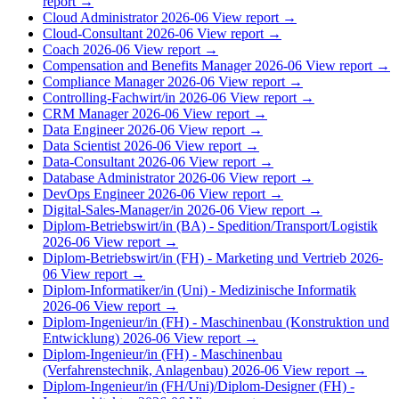
report →
Cloud Administrator
2026-06
View report →
Cloud-Consultant
2026-06
View report →
Coach
2026-06
View report →
Compensation and Benefits Manager
2026-06
View report →
Compliance Manager
2026-06
View report →
Controlling-Fachwirt/in
2026-06
View report →
CRM Manager
2026-06
View report →
Data Engineer
2026-06
View report →
Data Scientist
2026-06
View report →
Data-Consultant
2026-06
View report →
Database Administrator
2026-06
View report →
DevOps Engineer
2026-06
View report →
Digital-Sales-Manager/in
2026-06
View report →
Diplom-Betriebswirt/in (BA) - Spedition/Transport/Logistik
2026-06
View report →
Diplom-Betriebswirt/in (FH) - Marketing und Vertrieb
2026-
06
View report →
Diplom-Informatiker/in (Uni) - Medizinische Informatik
2026-06
View report →
Diplom-Ingenieur/in (FH) - Maschinenbau (Konstruktion und
Entwicklung)
2026-06
View report →
Diplom-Ingenieur/in (FH) - Maschinenbau
(Verfahrenstechnik, Anlagenbau)
2026-06
View report →
Diplom-Ingenieur/in (FH/Uni)/Diplom-Designer (FH) -