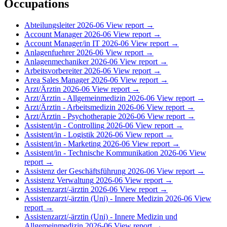
Occupations
Abteilungsleiter
2026-06
View report →
Account Manager
2026-06
View report →
Account Manager/in IT
2026-06
View report →
Anlagenfuehrer
2026-06
View report →
Anlagenmechaniker
2026-06
View report →
Arbeitsvorbereiter
2026-06
View report →
Area Sales Manager
2026-06
View report →
Arzt/Ärztin
2026-06
View report →
Arzt/Ärztin - Allgemeinmedizin
2026-06
View report →
Arzt/Ärztin - Arbeitsmedizin
2026-06
View report →
Arzt/Ärztin - Psychotherapie
2026-06
View report →
Assistent/in - Controlling
2026-06
View report →
Assistent/in - Logistik
2026-06
View report →
Assistent/in - Marketing
2026-06
View report →
Assistent/in - Technische Kommunikation
2026-06
View
report →
Assistenz der Geschäftsführung
2026-06
View report →
Assistenz Verwaltung
2026-06
View report →
Assistenzarzt/-ärztin
2026-06
View report →
Assistenzarzt/-ärztin (Uni) - Innere Medizin
2026-06
View
report →
Assistenzarzt/-ärztin (Uni) - Innere Medizin und
Allgemeinmedizin
2026-06
View report →