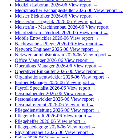
Medizin Laborant
2026-06
View report →
Medizinischer Fachangestellter
2026-06
View report →
Meister Elektriker
2026-06
View report →
Meister/in - Logistik
2026-06
View report →
Meister/in - Maschinenbau
2026-06
View report →
Mitarbeiter/in - Vertrieb
2026-06
View report →
Mobile Entwickler
2026-06
View report →
Nachtwache - Pflege
2026-06
View report →
Network Engineer
2026-06
View report →
Netzwerkadministrator/in
2026-06
View report →
Office Manager
2026-06
View report →
Operations Manager
2026-06
View report →
Operativer Einkäufer
2026-06
View report →
Organisationsentwickler
2026-06
View report →
Partner Manager
2026-06
View report →
Payroll Specialist
2026-06
View report →
Personalberater
2026-06
View report →
Personalentwickler
2026-06
View report →
Personalreferent
2026-06
View report →
Pflegedienstleitung
2026-06
View report →
Pflegefachkraft
2026-06
View report →
Pflegehelfer
2026-06
View report →
Pflegepaedagoge
2026-06
View report →
Physiotherapeut
2026-06
View report →
Polier
2026-06
View report →