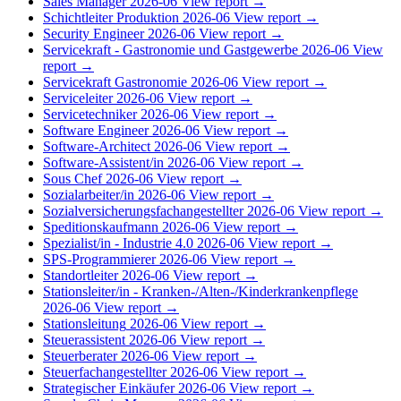
Sales Manager
2026-06
View report →
Schichtleiter Produktion
2026-06
View report →
Security Engineer
2026-06
View report →
Servicekraft - Gastronomie und Gastgewerbe
2026-06
View
report →
Servicekraft Gastronomie
2026-06
View report →
Serviceleiter
2026-06
View report →
Servicetechniker
2026-06
View report →
Software Engineer
2026-06
View report →
Software-Architect
2026-06
View report →
Software-Assistent/in
2026-06
View report →
Sous Chef
2026-06
View report →
Sozialarbeiter/in
2026-06
View report →
Sozialversicherungsfachangestellter
2026-06
View report →
Speditionskaufmann
2026-06
View report →
Spezialist/in - Industrie 4.0
2026-06
View report →
SPS-Programmierer
2026-06
View report →
Standortleiter
2026-06
View report →
Stationsleiter/in - Kranken-/Alten-/Kinderkrankenpflege
2026-06
View report →
Stationsleitung
2026-06
View report →
Steuerassistent
2026-06
View report →
Steuerberater
2026-06
View report →
Steuerfachangestellter
2026-06
View report →
Strategischer Einkäufer
2026-06
View report →