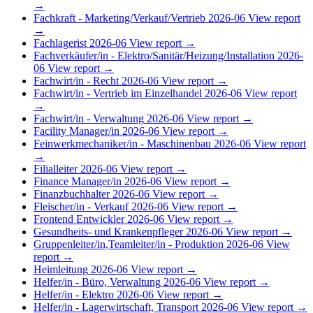
→
Fachkraft - Marketing/Verkauf/Vertrieb
2026-06
View report
→
Fachlagerist
2026-06
View report →
Fachverkäufer/in - Elektro/Sanitär/Heizung/Installation
2026-
06
View report →
Fachwirt/in - Recht
2026-06
View report →
Fachwirt/in - Vertrieb im Einzelhandel
2026-06
View report
→
Fachwirt/in - Verwaltung
2026-06
View report →
Facility Manager/in
2026-06
View report →
Feinwerkmechaniker/in - Maschinenbau
2026-06
View report
→
Filialleiter
2026-06
View report →
Finance Manager/in
2026-06
View report →
Finanzbuchhalter
2026-06
View report →
Fleischer/in - Verkauf
2026-06
View report →
Frontend Entwickler
2026-06
View report →
Gesundheits- und Krankenpfleger
2026-06
View report →
Gruppenleiter/in,Teamleiter/in - Produktion
2026-06
View
report →
Heimleitung
2026-06
View report →
Helfer/in - Büro, Verwaltung
2026-06
View report →
Helfer/in - Elektro
2026-06
View report →
Helfer/in - Lagerwirtschaft, Transport
2026-06
View report →