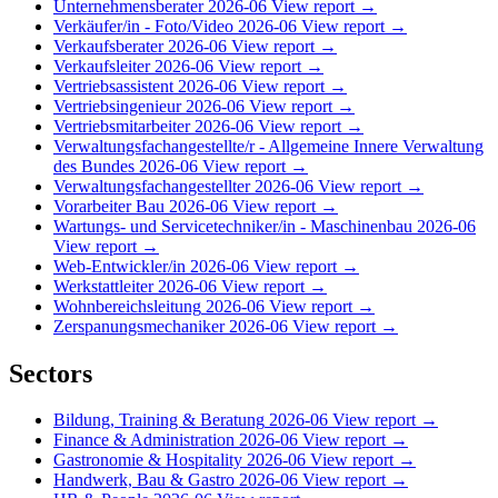
Unternehmensberater
2026-06
View report →
Verkäufer/in - Foto/Video
2026-06
View report →
Verkaufsberater
2026-06
View report →
Verkaufsleiter
2026-06
View report →
Vertriebsassistent
2026-06
View report →
Vertriebsingenieur
2026-06
View report →
Vertriebsmitarbeiter
2026-06
View report →
Verwaltungsfachangestellte/r - Allgemeine Innere Verwaltung
des Bundes
2026-06
View report →
Verwaltungsfachangestellter
2026-06
View report →
Vorarbeiter Bau
2026-06
View report →
Wartungs- und Servicetechniker/in - Maschinenbau
2026-06
View report →
Web-Entwickler/in
2026-06
View report →
Werkstattleiter
2026-06
View report →
Wohnbereichsleitung
2026-06
View report →
Zerspanungsmechaniker
2026-06
View report →
Sectors
Bildung, Training & Beratung
2026-06
View report →
Finance & Administration
2026-06
View report →
Gastronomie & Hospitality
2026-06
View report →
Handwerk, Bau & Gastro
2026-06
View report →