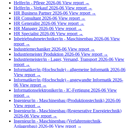
Helfer/in - Pflege
2026-06
View report →
Helfer/in - Verkauf
2026-06
View report →
HR Business Partner
2026-06
View report →
HR Consultant
2026-06
View report →
HR Generalist
2026-06
View report →
HR Manager
2026-06
View report →
HR Specialist
2026-06
View report →
Inbetriebnahmetechniker/in - Maschinenbau
2026-06
View
report →
Industriemechaniker
2026-06
View report →
Industriemeister Produktion
2026-06
View report →
Industriemeister/in - Lager, Versand, Transport
2026-06
View
report →
Informatiker/in (Hochschule) - allgemeine Informatik
2026-06
View report →
Informatiker/in (Hochschule) - angewandte Informatik
2026-
06
View report →
Informationselektroniker/in - IC-Fertigung
2026-06
View
report →
Ingenieur/in - Maschinenbau (Produktionstechnik)
2026-06
View report →
Ingenieur/in - Maschinenbau (Regenerative Energietechnik)
2026-06
View report →
Ingenieur/in - Maschinenbau (Verfahrenstechnik,
Anlagenbau)
2026-06
View report →