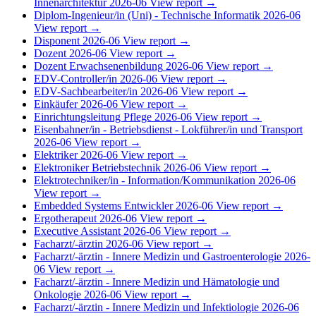
Innenarchitektur
2026-06
View report →
Diplom-Ingenieur/in (Uni) - Technische Informatik
2026-06
View report →
Disponent
2026-06
View report →
Dozent
2026-06
View report →
Dozent Erwachsenenbildung
2026-06
View report →
EDV-Controller/in
2026-06
View report →
EDV-Sachbearbeiter/in
2026-06
View report →
Einkäufer
2026-06
View report →
Einrichtungsleitung Pflege
2026-06
View report →
Eisenbahner/in - Betriebsdienst - Lokführer/in und Transport
2026-06
View report →
Elektriker
2026-06
View report →
Elektroniker Betriebstechnik
2026-06
View report →
Elektrotechniker/in - Information/Kommunikation
2026-06
View report →
Embedded Systems Entwickler
2026-06
View report →
Ergotherapeut
2026-06
View report →
Executive Assistant
2026-06
View report →
Facharzt/-ärztin
2026-06
View report →
Facharzt/-ärztin - Innere Medizin und Gastroenterologie
2026-
06
View report →
Facharzt/-ärztin - Innere Medizin und Hämatologie und
Onkologie
2026-06
View report →
Facharzt/-ärztin - Innere Medizin und Infektiologie
2026-06