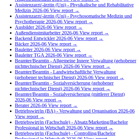
Assistenzarzt/-ärztin (Uni) - Physikalische und Rehabilitative
Medizin
2026-06
View report →
Assistenzarzt/-ärztin (Uni) - Psychosomatische Medizin und
Psychotherapie
2026-06
View report →
Ausbilder
2026-06
View report →
Außendienstmitarbeiter
2026-06
View report →
Backend Entwickler
2026-06
View report →
Bäcker
2026-06
View report →
Bauleiter
2026-06
View report →
Bauleiter TGA
2026-06
View report →
Beamter/Beamtin - Allgemeine Innere Verwaltung (gehobener
nichttechnischer Dienst)
2026-06
View report →
Beamter/Beamtin - Landwirtschaftliche Verwaltung
(gehobener technischer Dienst)
2026-06
View report →
Beamter/Beamtin - Sozialversicherung (gehobener
nichttechnischer Dienst)
2026-06
View report →
Beamter/Beamtin - Sozialversicherung (mittlerer Dienst)
2026-06
View report →
Berater
2026-06
View report →
Betriebswirt/in (BA) - Verwaltung und Organisation
2026-06
View report →
Betriebswirt/in (Fachschule) - Absatz/Marketing/Bachelor
Professional in Wirtschaft
2026-06
View report →
Betriebswirt/in (Fachschule) - Controlling/Bachelor
Professional in Wirtschaft
2026-06
View report →