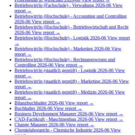
Betriebswirt/in (Fachschule) - Verwaltung
2026-06
View
report →
Betriebswirt/in (Hochschule) - Accounting und Controlling
2026-06
View report →
Betriebswirt/in (Hochschule) - Betriebswirtschaft und Recht
2026-06
View report →
Betriebswirt/in (Hochschule) - Logistik
2026-06
View report
→
Betriebswirt/in (Hochschule) - Marketing
2026-06
View
report →
Betriebswirt/in (Hochschule) - Rechnungswesen und
Controlling
2026-06
View report →
Betriebswirt/in (staatlich geprüft) - Logistik
2026-06
View
report →
Betriebswirt/in (staatlich geprüft) - Marketing
2026-06
View
report →
Betriebswirt/in (staatlich geprüft) - Medizin
2026-06
View
report →
Bilanzbuchhalter
2026-06
View report →
Buchhalter
2026-06
View report →
Business Development Manager
2026-06
View report →
CAD-Fachkraft - Maschinenbau
2026-06
View report →
Change Manager
2026-06
View report →
Chemielaborant/in - Chemische Industrie
2026-06
View