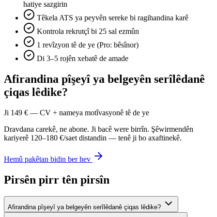
hatiye sazgirin
Têkela ATS ya peyvên sereke bi ragihandina karê
Kontrola rekrutçî bi 25 sal ezmûn
1 revîzyon tê de ye (Pro: bêsînor)
Di 3–5 rojên xebatê de amade
Afirandina pîşeyî ya belgeyên serîlêdanê
çiqas lêdike?
Ji 149 € — CV + nameya motîvasyonê tê de ye
Dravdana carekê, ne abone. Ji bacê were birrîn. Şêwirmendên
kariyerê 120–180 €/saet distandin — tenê ji bo axaftinekê.
Hemû pakêtan bidin ber hev
Pirsên pirr tên pirsîn
Afirandina pîşeyî ya belgeyên serîlêdanê çiqas lêdike?