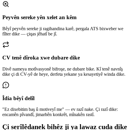
Peyvên sereke yên xelet an kêm
Bêyî peyvên sereke ji ragihandina karê, pergala ATS bixweber we
fîlter dike — çiqas jêhatî be jî.
CV tenê dîroka xwe dubare dike
Divê nameya motîvasyonê bifroşe, ne dubare bike. Kî tenê navnîş
dike çi di CV-yê de heye, derfeta yekane ya kesayetiyê winda dike.
Îdia bêyî delîl
"Ez dixebitim baş û motiveyî me" — ev razî nake. Çi razî dike:
encamên pîvandî, jimarhên konkrêt, mînakên rastî.
Çi serîlêdanek bihêz ji ya lawaz cuda dike