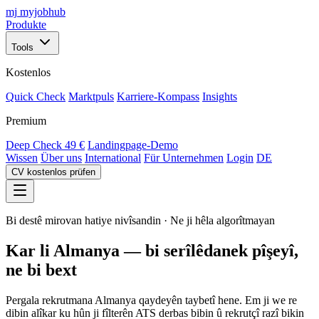
mj
myjobhub
Produkte
Tools
Kostenlos
Quick Check
Marktpuls
Karriere-Kompass
Insights
Premium
Deep Check
49 €
Landingpage-Demo
Wissen
Über uns
International
Für Unternehmen
Login
DE
CV kostenlos prüfen
Bi destê mirovan hatiye nivîsandin · Ne ji hêla algorîtmayan
Kar li Almanya — bi serîlêdanek pîşeyî,
ne bi bext
Pergala rekrutmana Almanya qaydeyên taybetî hene. Em ji we re
dibin alîkar ku hûn ji fîlterên ATS derbas bibin û rekrutçî razî bikin