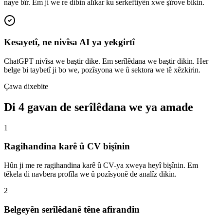
naye bîr. Em ji we re dibin alîkar ku serkeftiyên xwe şîrove bikin.
Kesayetî, ne nivîsa AI ya yekgirtî
ChatGPT nivîsa we baştir dike. Em serîlêdana we baştir dikin. Her
belge bi taybetî ji bo we, pozîsyona we û sektora we tê xêzkirin.
Çawa dixebite
Di 4 gavan de serîlêdana we ya amade
1
Ragihandina karê û CV bişînin
Hûn ji me re ragihandina karê û CV-ya xweya heyî bişînin. Em
têkela di navbera profîla we û pozîsyonê de analîz dikin.
2
Belgeyên serîlêdanê têne afirandin