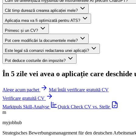
Cum se diferențiază myjobhub de instrumentele AI precum ChatGPT?
Cât timp durează crearea aplicației mele?
Aplicația mea va fi optimizată pentru ATS?
Primesc și un CV?
Pot cere modificări la documentele mele?
Este legal să comanzi redactarea unei aplicații?
Pot deduce costurile din impozite?
În 5 zile vei avea o aplicație care deschide 
Alege acum pachet
Mai întâi verificare gratuită CV
Verificare gratuită CV
Marktpuls
Skill-Analyse
Quick Check
CV vs. Stelle
m
myjobhub
Strategisches Bewerbungsmanagement für den deutschen Arbeitsmar