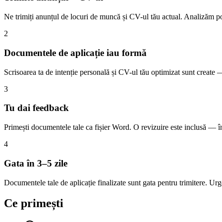
Ne trimiți anunțul de locuri de muncă și CV-ul tău actual. Analizăm potr
2
Documentele de aplicație iau formă
Scrisoarea ta de intenție personală și CV-ul tău optimizat sunt create —
3
Tu dai feedback
Primești documentele tale ca fișier Word. O revizuire este inclusă — în
4
Gata în 3–5 zile
Documentele tale de aplicație finalizate sunt gata pentru trimitere. Ur
Ce primești