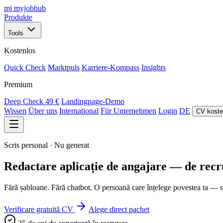
mj
myjobhub
Produkte
Tools
Kostenlos
Quick Check
Marktpuls
Karriere-Kompass
Insights
Premium
Deep Check
49 €
Landingpage-Demo
Wissen
Über uns
International
Für Unternehmen
Login
DE
CV koste
Scris personal · Nu generat
Redactare aplicație de angajare — de recru
Fără șabloane. Fără chatbot. O persoană care înțelege povestea ta — su
Verificare gratuită CV
Alege direct pachet