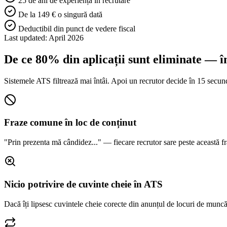
25 de ani de experiență în recrutare
De la 149 € o singură dată
Deductibil din punct de vedere fiscal
Last updated: April 2026
De ce 80% din aplicații sunt eliminate — în
Sistemele ATS filtrează mai întâi. Apoi un recrutor decide în 15 secu
Fraze comune în loc de conținut
"Prin prezenta mă cândidez..." — fiecare recrutor sare peste această fr
Nicio potrivire de cuvinte cheie în ATS
Dacă îți lipsesc cuvintele cheie corecte din anunțul de locuri de muncă