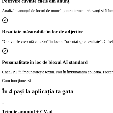
Potrivire cuvinte cheie din anunț
Analizăm anunțul de locuri de muncă pentru termeni relevanți și îi încor
Rezultate măsurabile în loc de adjective
"Conversie crescută cu 23%" în loc de "orientat spre rezultate". Cifrele
Personalitate în loc de bioxul AI standard
ChatGPT îți îmbunătățește textul. Noi îți îmbunătățim aplicația. Fiecare 
Cum funcționează
În 4 pași la aplicația ta gata
1
Trimite anunțul + CV-ul