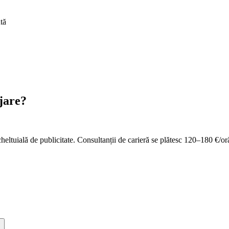
tă
ajare?
heltuială de publicitate. Consultanții de carieră se plătesc 120–180 €/or