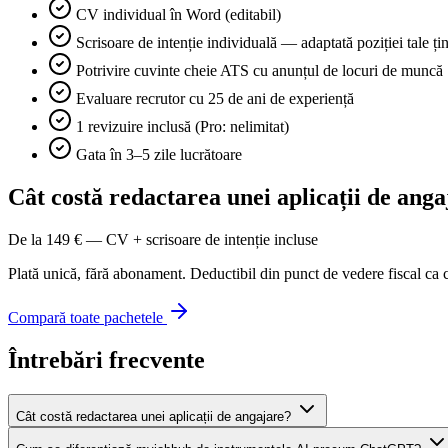
CV individual în Word (editabil)
Scrisoare de intenție individuală — adaptată poziției tale țin
Potrivire cuvinte cheie ATS cu anunțul de locuri de muncă
Evaluare recrutor cu 25 de ani de experiență
1 revizuire inclusă (Pro: nelimitat)
Gata în 3–5 zile lucrătoare
Cât costă redactarea unei aplicații de ang
De la 149 € — CV + scrisoare de intenție incluse
Plată unică, fără abonament. Deductibil din punct de vedere fiscal ca c
Compară toate pachetele
Întrebări frecvente
Cât costă redactarea unei aplicații de angajare?