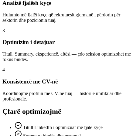
Analizë fjalësh kyçe
Hulumtojmë fjalët kyçe që rekrutuesit gjermanë i përdorin për
sektorin dhe pozicionin tuaj.
3
Optimizim i detajuar
Titull, Summary, eksperiencë, aftësi — çdo seksion optimizohet me
fokus bindës.
4
Konsistencë me CV-në
Koordinojmë profilin me CV-në tuaj — histori e unifikuar dhe
profesionale.
Çfarë optimizojmë
Titull LinkedIn i optimizuar me fjalë kyçe
Summary bindës dhe personal