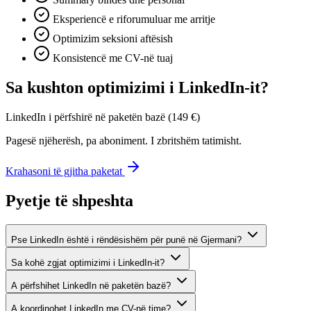
Eksperiencë e riforumuluar me arritje
Optimizim seksioni aftësish
Konsistencë me CV-në tuaj
Sa kushton optimizimi i LinkedIn-it?
LinkedIn i përfshirë në paketën bazë (149 €)
Pagesë njëherësh, pa aboniment. I zbritshëm tatimisht.
Krahasoni të gjitha paketat
Pyetje të shpeshta
Pse LinkedIn është i rëndësishëm për punë në Gjermani?
Sa kohë zgjat optimizimi i LinkedIn-it?
A përfshihet LinkedIn në paketën bazë?
A koordinohet LinkedIn me CV-në time?