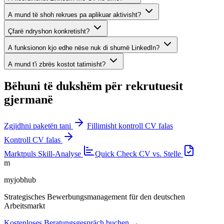
A mund të shoh rekrues pa aplikuar aktivisht?
Çfarë ndryshon konkretisht?
A funksionon kjo edhe nëse nuk di shumë LinkedIn?
A mund t'i zbrës kostot tatimisht?
Bëhuni të dukshëm për rekrutuesit
gjermanë
Zgjidhni paketën tani
Fillimisht kontroll CV falas
Kontroll CV falas
Marktpuls
Skill-Analyse
Quick Check
CV vs. Stelle
m
myjobhub
Strategisches Bewerbungsmanagement für den deutschen
Arbeitsmarkt
Kostenloses Beratungsgespräch buchen →