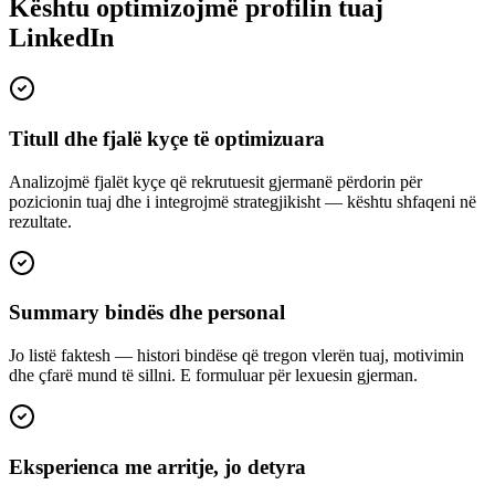
Kështu optimizojmë profilin tuaj
LinkedIn
Titull dhe fjalë kyçe të optimizuara
Analizojmë fjalët kyçe që rekrutuesit gjermanë përdorin për
pozicionin tuaj dhe i integrojmë strategjikisht — kështu shfaqeni në
rezultate.
Summary bindës dhe personal
Jo listë faktesh — histori bindëse që tregon vlerën tuaj, motivimin
dhe çfarë mund të sillni. E formuluar për lexuesin gjerman.
Eksperienca me arritje, jo detyra