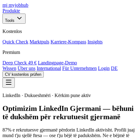
mj
myjobhub
Produkte
Tools
Kostenlos
Quick Check
Marktpuls
Karriere-Kompass
Insights
Premium
Deep Check
49 €
Landingpage-Demo
Wissen
Über uns
International
Für Unternehmen
Login
DE
CV kostenlos prüfen
LinkedIn · Dukueshmëri · Kërkim pune aktiv
Optimizim LinkedIn Gjermani — bëhuni
të dukshëm për rekrutuesit gjermanë
87% e rekrutuesve gjermanë përdorin LinkedIn aktivisht. Profili juaj
mund t'ju sjellë ftesa — ose t'ju bëjë të padukshëm. Ne e bëjmë të