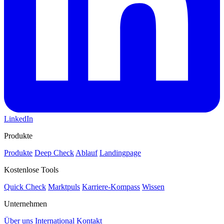
LinkedIn
Produkte
Produkte
Deep Check
Ablauf
Landingpage
Kostenlose Tools
Quick Check
Marktpuls
Karriere-Kompass
Wissen
Unternehmen
Über uns
International
Kontakt