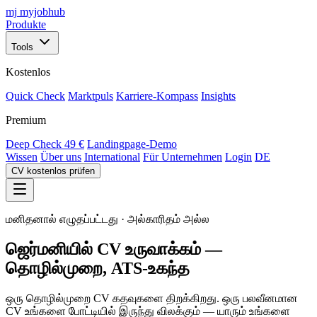
mj
myjobhub
Produkte
Tools
Kostenlos
Quick Check
Marktpuls
Karriere-Kompass
Insights
Premium
Deep Check
49 €
Landingpage-Demo
Wissen
Über uns
International
Für Unternehmen
Login
DE
CV kostenlos prüfen
மனிதனால் எழுதப்பட்டது · அல்காரிதம் அல்ல
ஜெர்மனியில் CV உருவாக்கம் —
தொழில்முறை, ATS-உகந்த
ஒரு தொழில்முறை CV கதவுகளை திறக்கிறது. ஒரு பலவீனமான
CV உங்களை போட்டியில் இருந்து விலக்கும் — யாரும் உங்களை