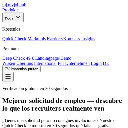
mj
myjobhub
Produkte
Tools
Kostenlos
Quick Check
Marktpuls
Karriere-Kompass
Insights
Premium
Deep Check
49 €
Landingpage-Demo
Wissen
Über uns
International
Für Unternehmen
Login
DE
CV kostenlos prüfen
Verificación gratuita en 30 segundos
Mejorar solicitud de empleo — descubre
lo que los recruiters realmente ven
¿Tienes una solicitud pero no consigues invitaciones? Nuestro
Quick Check te muestra en 30 segundos qué falta — gratis.