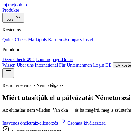
mj
myjobhub
Produkte
Tools
Kostenlos
Quick Check
Marktpuls
Karriere-Kompass
Insights
Premium
Deep Check
49 €
Landingpage-Demo
Wissen
Über uns
International
Für Unternehmen
Login
DE
CV koste
Recruiter elemzi · Nem találgatás
Miért utasítják el a pályázatát Németorsz
Az elutasítás nem véletlen. Van oka — és ha megérti, meg is szüntetheti
Ingyenes önéletrajz-ellenőrzés
Csomag kiválasztása