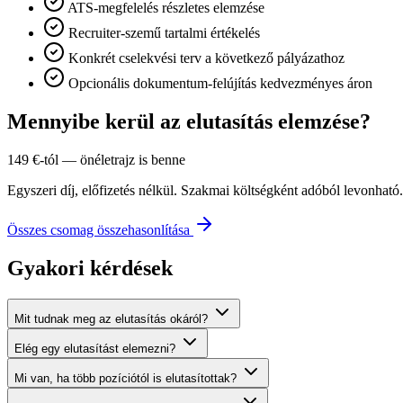
ATS-megfelelés részletes elemzése
Recruiter-szemű tartalmi értékelés
Konkrét cselekvési terv a következő pályázathoz
Opcionális dokumentum-felújítás kedvezményes áron
Mennyibe kerül az elutasítás elemzése?
149 €-tól — önéletrajz is benne
Egyszeri díj, előfizetés nélkül. Szakmai költségként adóból levonható.
Összes csomag összehasonlítása
Gyakori kérdések
Mit tudnak meg az elutasítás okáról?
Elég egy elutasítást elemezni?
Mi van, ha több pozíciótól is elutasítottak?