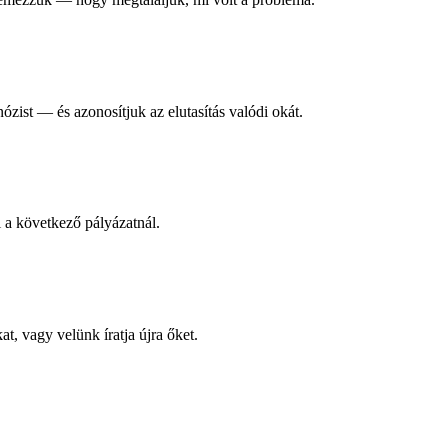
nózist — és azonosítjuk az elutasítás valódi okát.
i a következő pályázatnál.
 vagy velünk íratja újra őket.