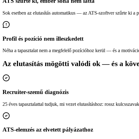
ATS szűrte ki, ember soha nem látta
Sok esetben az elutasítás automatikus — az ATS-szoftver szűrte ki a pá
Profil és pozíció nem illeszkedett
Néha a tapasztalat nem a megfelelő pozícióhoz kerül — és a motivációs
Az elutasítás mögötti valódi ok — és a köv
Recruiter-szemű diagnózis
25 éves tapasztalattal tudjuk, mi vezet elutasításhoz: rossz kulcssza
ATS-elemzés az elvetett pályázathoz