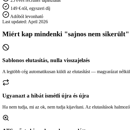
25 éves recruiter tapasztalat
149 €-tól, egyszeri díj
Adóból levonható
Last updated: April 2026
Miért kap mindenki "sajnos nem sikerült" 
Sablonos elutasítás, nulla visszajelzés
A legtöbb cég automatikusan küldi az elutasítást — magyarázat nélkül.
Ugyanazt a hibát ismétli újra és újra
Ha nem tudja, mi az ok, nem tudja kijavítani. Az elutasítások halm