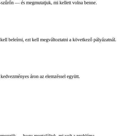
S-szűrőn — és megmutatjuk, mi kellett volna benne.
ell beleírni, ezt kell megváltoztatni a következő pályázatnál.
tő kedvezményes áron az elemzéssel együtt.
t elemezzük — hogy megtaláljuk, mi volt a probléma.