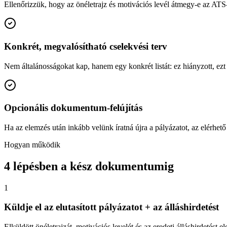
Ellenőrizzük, hogy az önéletrajz és motivációs levél átmegy-e az AT
Konkrét, megvalósítható cselekvési terv
Nem általánosságokat kap, hanem egy konkrét listát: ez hiányzott, ezt k
Opcionális dokumentum-felújítás
Ha az elemzés után inkább velünk íratná újra a pályázatot, az elérhe
Hogyan működik
4 lépésben a kész dokumentumig
1
Küldje el az elutasított pályázatot + az álláshirdetést
Elküldött önéletrajzát, motivációs levelét és az eredeti álláshirdetés