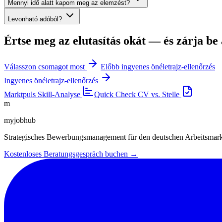
Mennyi idő alatt kapom meg az elemzést?
Levonható adóból?
Értse meg az elutasítás okát — és zárja be 
Válasszon csomagot most
Előbb ingyenes önéletrajz-ellenőrzés
Ingyenes önéletrajz-ellenőrzés
Marktpuls
Skill-Analyse
Quick Check
CV vs. Stelle
m
myjobhub
Strategisches Bewerbungsmanagement für den deutschen Arbeitsmar
Kostenloses Beratungsgespräch buchen →