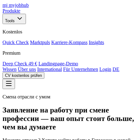
mj
myjobhub
Produkte
Tools
Kostenlos
Quick Check
Marktpuls
Karriere-Kompass
Insights
Premium
Deep Check
49 €
Landingpage-Demo
Wissen
Über uns
International
Für Unternehmen
Login
DE
CV kostenlos prüfen
Смена отрасли с умом
Заявление на работу при смене
профессии — ваш опыт стоит больше,
чем вы думаете