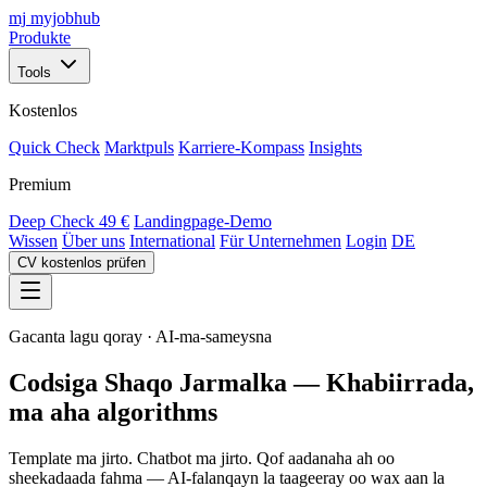
mj
myjobhub
Produkte
Tools
Kostenlos
Quick Check
Marktpuls
Karriere-Kompass
Insights
Premium
Deep Check
49 €
Landingpage-Demo
Wissen
Über uns
International
Für Unternehmen
Login
DE
CV kostenlos prüfen
Gacanta lagu qoray · AI-ma-sameysna
Codsiga Shaqo Jarmalka — Khabiirrada,
ma aha algorithms
Template ma jirto. Chatbot ma jirto. Qof aadanaha ah oo
sheekadaada fahma — AI-falanqayn la taageeray oo wax aan la