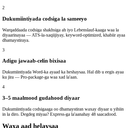
2
Dukumiintiyada codsiga la sameeyo
Warqaddaada codsiga shakhsiga ah iyo Lebenslauf-kaaga waa la
diyaarinayaa — ATS-la-xaqiijiyay, keyword-optimized, khabiir ayaa
dhamaystiraya.
3
Adigu jawaab-celin bixisaa
Dukumiintiyada Word-ka ayaad ka heshaysaa. Hal dib u eegis ayaa
ku jira — Pro-package-ga waa xad la'aan.
4
3–5 maalmood gudahood diyaar
Dukumiintiyada codsigaaga oo dhamaystiran waxay diyaar u yihiin
in la diro. Degdeg miyaa? Express-ga la'aanahay 48 saacadood.
Waxa aad helaysaa