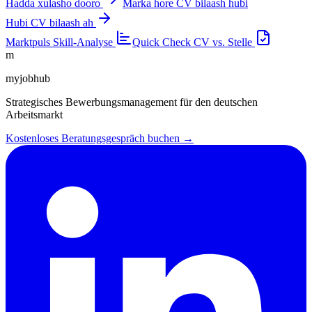
Hadda xulasho dooro
Marka hore CV bilaash hubi
Hubi CV bilaash ah
Marktpuls
Skill-Analyse
Quick Check
CV vs. Stelle
m
myjobhub
Strategisches Bewerbungsmanagement für den deutschen
Arbeitsmarkt
Kostenloses Beratungsgespräch buchen →