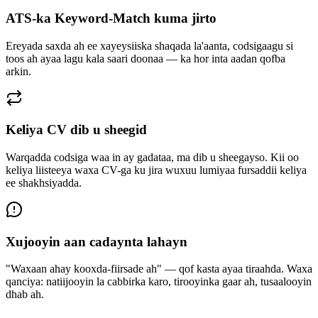
ATS-ka Keyword-Match kuma jirto
Ereyada saxda ah ee xayeysiiska shaqada la'aanta, codsigaagu si
toos ah ayaa lagu kala saari doonaa — ka hor inta aadan qofba
arkin.
Keliya CV dib u sheegid
Warqadda codsiga waa in ay gadataa, ma dib u sheegayso. Kii oo
keliya liisteeya waxa CV-ga ku jira wuxuu lumiyaa fursaddii keliya
ee shakhsiyadda.
Xujooyin aan cadaynta lahayn
"Waxaan ahay kooxda-fiirsade ah" — qof kasta ayaa tiraahda. Waxa
qanciya: natiijooyin la cabbirka karo, tirooyinka gaar ah, tusaalooyin
dhab ah.