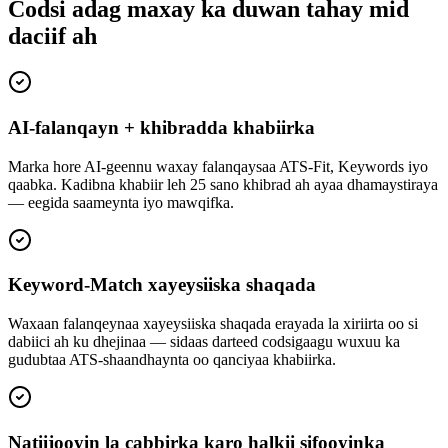
Codsi adag maxay ka duwan tahay mid
daciif ah
AI-falanqayn + khibradda khabiirka
Marka hore AI-geennu waxay falanqaysaa ATS-Fit, Keywords iyo
qaabka. Kadibna khabiir leh 25 sano khibrad ah ayaa dhamaystiraya
— eegida saameynta iyo mawqifka.
Keyword-Match xayeysiiska shaqada
Waxaan falanqeynaa xayeysiiska shaqada erayada la xiriirta oo si
dabiici ah ku dhejinaa — sidaas darteed codsigaagu wuxuu ka
gudubtaa ATS-shaandhaynta oo qanciyaa khabiirka.
Natiijooyin la cabbirka karo halkii sifooyinka