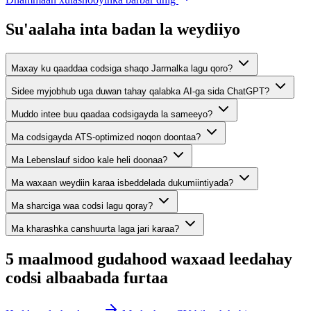
Su'aalaha inta badan la weydiiyo
Maxay ku qaaddaa codsiga shaqo Jarmalka lagu qoro?
Sidee myjobhub uga duwan tahay qalabka AI-ga sida ChatGPT?
Muddo intee buu qaadaa codsigayda la sameeyo?
Ma codsigayda ATS-optimized noqon doontaa?
Ma Lebenslauf sidoo kale heli doonaa?
Ma waxaan weydiin karaa isbeddelada dukumiintiyada?
Ma sharciga waa codsi lagu qoray?
Ma kharashka canshuurta laga jari karaa?
5 maalmood gudahood waxaad leedahay
codsi albaabada furtaa