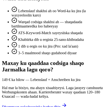
Lebenslauf shakhsi ah oo Word-ka ku jira (la
waxyeeloolin karo)
Warqad codsiga shakhsi ah — shaqadaada
bartilmaameedka loo habeeyay
ATS-Keyword-Match xayeysiiska shaqada
Khabiirka dib u eegista 25-sano-khibradaha
1 dib u eegis oo ku jira (Pro: xad la'aan)
3–5 maalmood shaqo gudahood diyaar
Maxay ku qaaddaa codsiga shaqo
Jarmalka lagu qoro?
149 € ka bilow — Lebenslauf + Anschreiben ku jira
Hal mar la bixiyo, ma ahayn xisaabiyeysi. Laga jarayey canshuurta
Werbungskosten ahaan. Karriereberater waxay qaadaan 120–180
€/saacad — wada-hadal keliya.
Dhammaan xulashooyinka barbar dhig