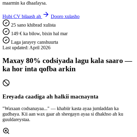
maarmin ka dhaafaysa.
Hubi CV bilaash ah
Dooro xulasho
25 sano khibrad xulista
149 € ka bilow, bixin hal mar
Laga jarayey canshuurta
Last updated: April 2026
Maxay 80% codsiyada lagu kala saaro —
ka hor inta qofba arkin
Ereyada caadiga ah halkii macnaynta
"Waxaan codsanayaa..." — khabiir kasta ayaa jumladdan ka
gudbaya. Kii aan wax gaar ah sheegayn ayaa si dhakhso ah ku
guuldareystaa.