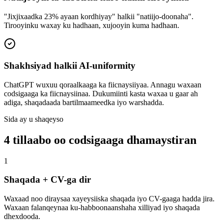
"Jixjixaadka 23% ayaan kordhiyay" halkii "natiijo-doonaha".
Tirooyinku waxay ku hadhaan, xujooyin kuma hadhaan.
Shakhsiyad halkii AI-uniformity
ChatGPT wuxuu qoraalkaaga ka fiicnaysiiyaa. Annagu waxaan
codsigaaga ka fiicnaysiinaa. Dukumiinti kasta waxaa u gaar ah
adiga, shaqadaada bartilmaameedka iyo warshadda.
Sida ay u shaqeyso
4 tillaabo oo codsigaaga dhamaystiran
1
Shaqada + CV-ga dir
Waxaad noo diraysaa xayeysiiska shaqada iyo CV-gaaga hadda jira.
Waxaan falanqeynaa ku-habboonaanshaha xilliyad iyo shaqada
dhexdooda.