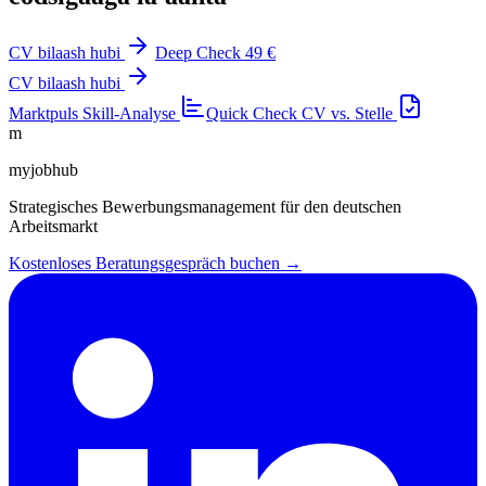
CV bilaash hubi
Deep Check 49 €
CV bilaash hubi
Marktpuls
Skill-Analyse
Quick Check
CV vs. Stelle
m
myjobhub
Strategisches Bewerbungsmanagement für den deutschen
Arbeitsmarkt
Kostenloses Beratungsgespräch buchen →