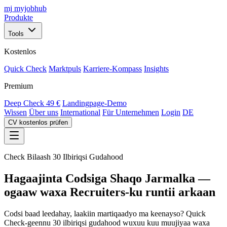
mj
myjobhub
Produkte
Tools
Kostenlos
Quick Check
Marktpuls
Karriere-Kompass
Insights
Premium
Deep Check
49 €
Landingpage-Demo
Wissen
Über uns
International
Für Unternehmen
Login
DE
CV kostenlos prüfen
Check Bilaash 30 Ilbiriqsi Gudahood
Hagaajinta Codsiga Shaqo Jarmalka —
ogaaw waxa Recruiters-ku runtii arkaan
Codsi baad leedahay, laakiin martiqaadyo ma keenayso? Quick
Check-geennu 30 ilbiriqsi gudahood wuxuu kuu muujiyaa waxa