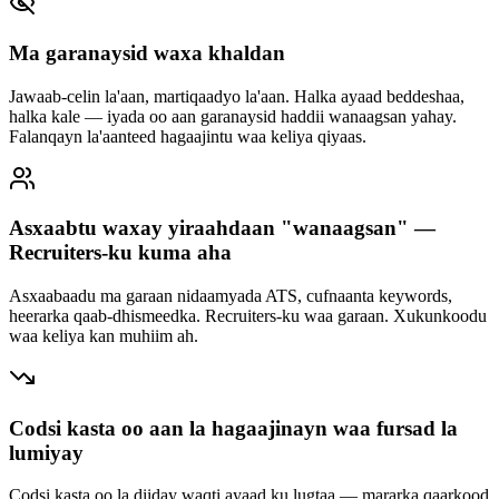
Ma garanaysid waxa khaldan
Jawaab-celin la'aan, martiqaadyo la'aan. Halka ayaad beddeshaa,
halka kale — iyada oo aan garanaysid haddii wanaagsan yahay.
Falanqayn la'aanteed hagaajintu waa keliya qiyaas.
Asxaabtu waxay yiraahdaan "wanaagsan" —
Recruiters-ku kuma aha
Asxaabaadu ma garaan nidaamyada ATS, cufnaanta keywords,
heerarka qaab-dhismeedka. Recruiters-ku waa garaan. Xukunkoodu
waa keliya kan muhiim ah.
Codsi kasta oo aan la hagaajinayn waa fursad la
lumiyay
Codsi kasta oo la diiday waqti ayaad ku lugtaa — mararka qaarkood