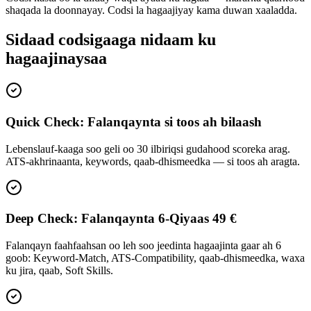
shaqada la doonnayay. Codsi la hagaajiyay kama duwan xaaladda.
Sidaad codsigaaga nidaam ku
hagaajinaysaa
Quick Check: Falanqaynta si toos ah bilaash
Lebenslauf-kaaga soo geli oo 30 ilbiriqsi gudahood scoreka arag.
ATS-akhrinaanta, keywords, qaab-dhismeedka — si toos ah aragta.
Deep Check: Falanqaynta 6-Qiyaas 49 €
Falanqayn faahfaahsan oo leh soo jeedinta hagaajinta gaar ah 6
goob: Keyword-Match, ATS-Compatibility, qaab-dhismeedka, waxa
ku jira, qaab, Soft Skills.