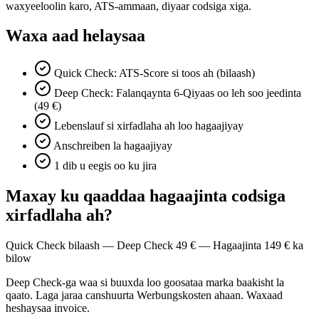
waxyeeloolin karo, ATS-ammaan, diyaar codsiga xiga.
Waxa aad helaysaa
Quick Check: ATS-Score si toos ah (bilaash)
Deep Check: Falanqaynta 6-Qiyaas oo leh soo jeedinta
(49 €)
Lebenslauf si xirfadlaha ah loo hagaajiyay
Anschreiben la hagaajiyay
1 dib u eegis oo ku jira
Maxay ku qaaddaa hagaajinta codsiga
xirfadlaha ah?
Quick Check bilaash — Deep Check 49 € — Hagaajinta 149 € ka
bilow
Deep Check-ga waa si buuxda loo goosataa marka baakisht la
qaato. Laga jaraa canshuurta Werbungskosten ahaan. Waxaad
heshaysaa invoice.