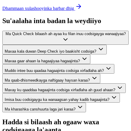
Dhammaan xulashooyinka barbar dhig
Su'aalaha inta badan la weydiiyo
Ma Quick Check bilaash ah ayaa ku filan inuu codsigayga wanaajiyaa?
Maxaa kala duwan Deep Check iyo baakisht codsiga?
Maxaa gaar ahaan la hagaajiyaa hagaajinta?
Muddo intee buu qaadaa hagaajinta codsiga xirfadlaha ah?
Ma qaab-dhismeedkayga naftigaay haysan karaa?
Maxay ku qaaddaa hagaajinta codsiga xirfadlaha ah guud ahaan?
Imisa buu codsigaygu ka wanaagsan yahay kadib hagaajinta?
Ma kharashka canshuurta laga jari karaa?
Hadda si bilaash ah ogaaw waxa
codsigaaga la'aanta