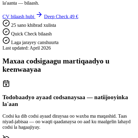
la'aanta — bilaash.
CV bilaash hubi
Deep Check 49 €
25 sano khibrad xulista
Quick Check bilaash
Laga jarayey canshuurta
Last updated: April 2026
Maxaa codsigaagu martiqaadyo u
keenwaayaa
Todobaadyo ayaad codsanaysaa — natiijooyinka
la'aan
Codsi ka dib codsi ayaad diraysaa oo waxba ma maqashid. Taas
niyad-jabisaa — oo waqti qaadanaysa oo aad ku maalgelin lahayd
codsi la hagaajiyay.