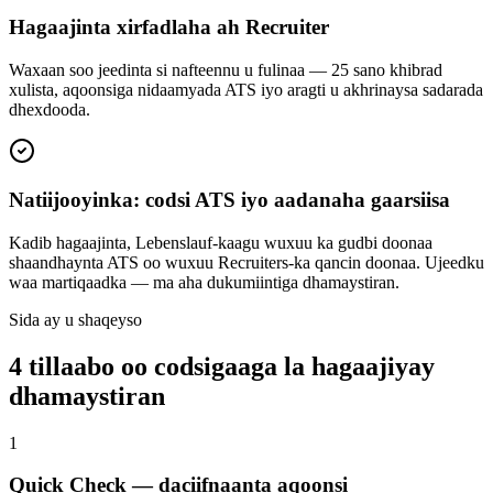
Hagaajinta xirfadlaha ah Recruiter
Waxaan soo jeedinta si nafteennu u fulinaa — 25 sano khibrad
xulista, aqoonsiga nidaamyada ATS iyo aragti u akhrinaysa sadarada
dhexdooda.
Natiijooyinka: codsi ATS iyo aadanaha gaarsiisa
Kadib hagaajinta, Lebenslauf-kaagu wuxuu ka gudbi doonaa
shaandhaynta ATS oo wuxuu Recruiters-ka qancin doonaa. Ujeedku
waa martiqaadka — ma aha dukumiintiga dhamaystiran.
Sida ay u shaqeyso
4 tillaabo oo codsigaaga la hagaajiyay
dhamaystiran
1
Quick Check — daciifnaanta aqoonsi