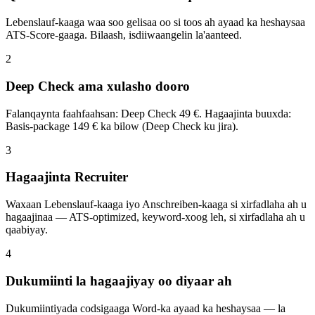
Lebenslauf-kaaga waa soo gelisaa oo si toos ah ayaad ka heshaysaa
ATS-Score-gaaga. Bilaash, isdiiwaangelin la'aanteed.
2
Deep Check ama xulasho dooro
Falanqaynta faahfaahsan: Deep Check 49 €. Hagaajinta buuxda:
Basis-package 149 € ka bilow (Deep Check ku jira).
3
Hagaajinta Recruiter
Waxaan Lebenslauf-kaaga iyo Anschreiben-kaaga si xirfadlaha ah u
hagaajinaa — ATS-optimized, keyword-xoog leh, si xirfadlaha ah u
qaabiyay.
4
Dukumiinti la hagaajiyay oo diyaar ah
Dukumiintiyada codsigaaga Word-ka ayaad ka heshaysaa — la