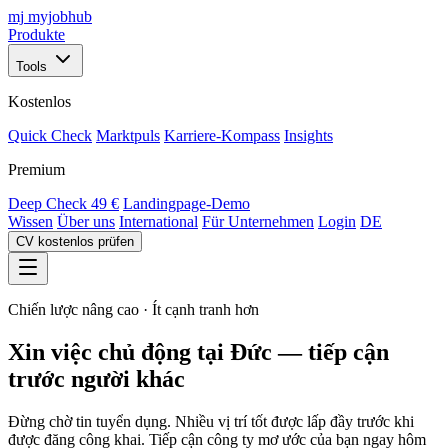
mj
myjobhub
Produkte
Tools
Kostenlos
Quick Check
Marktpuls
Karriere-Kompass
Insights
Premium
Deep Check
49 €
Landingpage-Demo
Wissen
Über uns
International
Für Unternehmen
Login
DE
CV kostenlos prüfen
Chiến lược nâng cao · Ít cạnh tranh hơn
Xin việc chủ động tại Đức — tiếp cận
trước người khác
Đừng chờ tin tuyển dụng. Nhiều vị trí tốt được lấp đầy trước khi
được đăng công khai. Tiếp cận công ty mơ ước của bạn ngay hôm