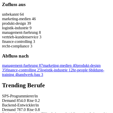
Zufluss aus
unbekannt
64
marketing-medien
46
produkt-design
39
logistik-industrie
9
management-fuehrung
8
vertrieb-kundenservice
3
finance-controlling
3
recht-compliance
3
Abfluss nach
management-fuehrung
87
marketing-medien
40
produkt-design
35
finance-controlling
25
logistik-industrie
12
hr-people
6
bildung-
training
4
handwerk-bau
3
Trending Berufe
SPS-Programmierer/in
Demand 854.0
Rise 0.2
Backend-Entwickler/in
Demand 787.0
Rise 0.8