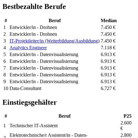
Bestbezahlte Berufe
#
Beruf
Median
1
Entwickler/in - Drohnen
7.450 €
2
Entwickler/in - Drohnen
7.450 €
3
IT-Projektleiter/in (Weiterbildung/Ausbildung)
7.450 €
4
Analytics Engineer
7.118 €
5
Entwickler/in - Datenvisualisierung
6.913 €
6
Entwickler/in - Datenvisualisierung
6.913 €
7
Entwickler/in - Datenvisualisierung
6.913 €
8
Entwickler/in - Datenvisualisierung
6.913 €
9
Entwickler/in - Datenvisualisierung
6.913 €
10
Data-Consultant
6.727 €
Einstiegsgehälter
#
Beruf
P25
2.600
1
Technischer IT-Assistent
€
Elektrotechnische/r Assistent/in - Daten-
2.800
2