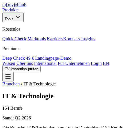
mj
myjobhub
Produkte
Tools
Kostenlos
Quick Check
Marktpuls
Karriere-Kompass
Insights
Premium
Deep Check
49 €
Landingpage-Demo
Wissen
Über uns
International
Für Unternehmen
Login
EN
CV kostenlos prüfen
Branchen
›
IT & Technologie
IT & Technologie
154 Berufe
Stand: Q2 2026
Die Branche IT & Technologie umfasst in Deutschland 154 Berufe.