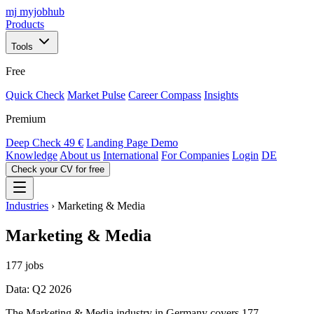
mj
myjobhub
Products
Tools
Free
Quick Check
Market Pulse
Career Compass
Insights
Premium
Deep Check
49 €
Landing Page Demo
Knowledge
About us
International
For Companies
Login
DE
Check your CV for free
Industries
›
Marketing & Media
Marketing & Media
177 jobs
Data: Q2 2026
The Marketing & Media industry in Germany covers 177