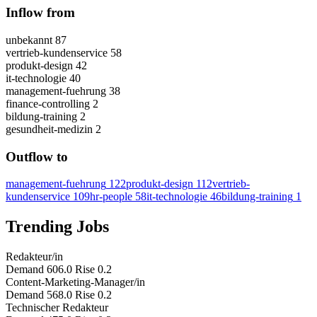
Inflow from
unbekannt
87
vertrieb-kundenservice
58
produkt-design
42
it-technologie
40
management-fuehrung
38
finance-controlling
2
bildung-training
2
gesundheit-medizin
2
Outflow to
management-fuehrung
122
produkt-design
112
vertrieb-
kundenservice
109
hr-people
58
it-technologie
46
bildung-training
1
Trending Jobs
Redakteur/in
Demand 606.0
Rise 0.2
Content-Marketing-Manager/in
Demand 568.0
Rise 0.2
Technischer Redakteur