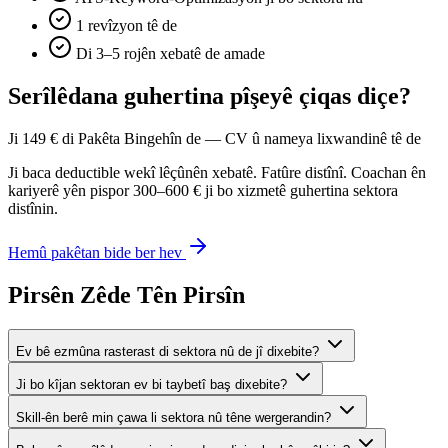
1 revîzyon tê de
Di 3–5 rojên xebatê de amade
Serîlêdana guhertina pîşeyê çiqas diçe?
Ji 149 € di Pakêta Bingehîn de — CV û nameya lixwandinê tê de
Ji baca deductible wekî lêçûnên xebatê. Fatûre distînî. Coachan ên
kariyerê yên pispor 300–600 € ji bo xizmetê guhertina sektora
distînin.
Hemû pakêtan bide ber hev
Pirsên Zêde Tên Pirsîn
Ev bê ezmûna rasterast di sektora nû de jî dixebite?
Ji bo kîjan sektoran ev bi taybetî baş dixebite?
Skill-ên berê min çawa li sektora nû têne wergerandin?