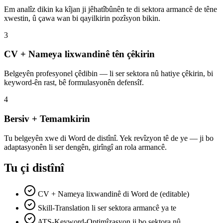
Em analîz dikin ka kîjan ji jêhatîbûnên te di sektora armancê de têne
xwestin, û çawa wan bi qayilkirin pozîsyon bikin.
3
CV + Nameya lixwandinê tên çêkirin
Belgeyên profesyonel çêdibin — li ser sektora nû hatiye çêkirin, bi
keyword-ên rast, bê formulasyonên defensîf.
4
Bersiv + Temamkirin
Tu belgeyên xwe di Word de distînî. Yek revîzyon tê de ye — ji bo
adaptasyonên li ser dengên, girîngî an rola armancê.
Tu çi distînî
CV + Nameya lixwandinê di Word de (editable)
Skill-Translation li ser sektora armancê ya te
ATS-Keyword-Optimîzasyon ji bo sektora nû