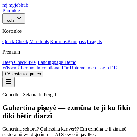
mj
myjobhub
Produkte
Tools
Kostenlos
Quick Check
Marktpuls
Karriere-Kompass
Insights
Premium
Deep Check
49 €
Landingpage-Demo
Wissen
Über uns
International
Für Unternehmen
Login
DE
CV kostenlos prüfen
Guhertina Sektora bi Pergal
Guhertina pîşeyê — ezmûna te ji ku fikir
dikî bêtir diarzî
Guhertina sektora? Guheztina kariyerê? Em ezmûna te li zimanê
sektora nû werdigerînin — ATS-ewle û qayilker.