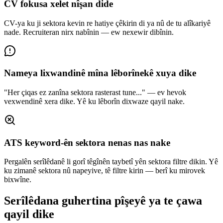
CV fokusa xelet nîşan dide
CV-ya ku ji sektora kevin re hatiye çêkirin di ya nû de tu alîkariyê
nade. Recruiteran nirx nabînin — ew nexewir dibînin.
Nameya lixwandinê mîna lêborînekê xuya dike
"Her çiqas ez zanîna sektora rasterast tune..." — ev hevok
vexwendinê xera dike. Yê ku lêborîn dixwaze qayil nake.
ATS keyword-ên sektora nenas nas nake
Pergalên serîlêdanê li gorî têgînên taybetî yên sektora filtre dikin. Yê
ku zimanê sektora nû napeyive, tê filtre kirin — berî ku mirovek
bixwîne.
Serîlêdana guhertina pîşeyê ya te çawa
qayil dike