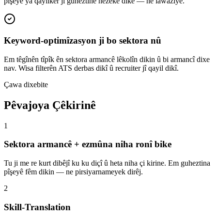
pîşeyê ya qayilker ji guheztinê hêzekê dike — ne lawaziyê.
Keyword-optimîzasyon ji bo sektora nû
Em têgînên tîpîk ên sektora armancê lêkolîn dikin û bi armancî dixe
nav. Wisa filterên ATS derbas dikî û recruiter jî qayil dikî.
Çawa dixebite
Pêvajoya Çêkirinê
1
Sektora armancê + ezmûna niha ronî bike
Tu ji me re kurt dibêjî ku ku diçî û heta niha çi kirine. Em guheztina
pîşeyê fêm dikin — ne pirsiyarnameyek dirêj.
2
Skill-Translation