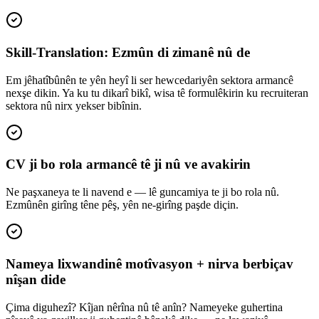
Skill-Translation: Ezmûn di zimanê nû de
Em jêhatîbûnên te yên heyî li ser hewcedariyên sektora armancê
nexşe dikin. Ya ku tu dikarî bikî, wisa tê formulêkirin ku recruiteran
sektora nû nirx yekser bibînin.
CV ji bo rola armancê tê ji nû ve avakirin
Ne paşxaneya te li navend e — lê guncamiya te ji bo rola nû.
Ezmûnên girîng têne pêş, yên ne-girîng paşde diçin.
Nameya lixwandinê motîvasyon + nirva berbiçav
nîşan dide
Çima diguhezî? Kîjan nêrîna nû tê anîn? Nameyeke guhertina