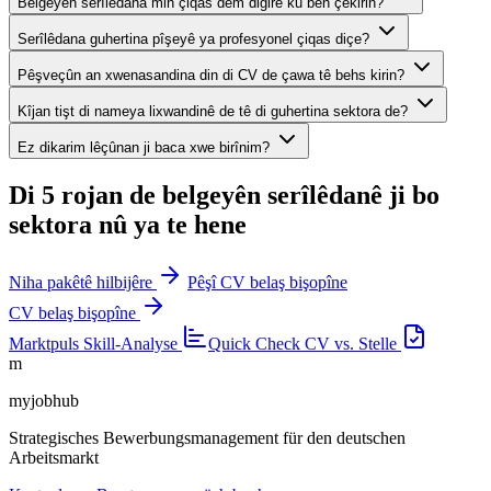
Belgeyên serîlêdana min çiqas dem digire ku bên çêkirin?
Serîlêdana guhertina pîşeyê ya profesyonel çiqas diçe?
Pêşveçûn an xwenasandina din di CV de çawa tê behs kirin?
Kîjan tişt di nameya lixwandinê de tê di guhertina sektora de?
Ez dikarim lêçûnan ji baca xwe birînim?
Di 5 rojan de belgeyên serîlêdanê ji bo
sektora nû ya te hene
Niha pakêtê hilbijêre
Pêşî CV belaş bişopîne
CV belaş bişopîne
Marktpuls
Skill-Analyse
Quick Check
CV vs. Stelle
m
myjobhub
Strategisches Bewerbungsmanagement für den deutschen
Arbeitsmarkt