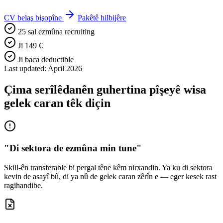
CV belaş bişopîne
Pakêtê hilbijêre
25 sal ezmûna recruiting
Ji 149 €
Ji baca deductible
Last updated: April 2026
Çima serîlêdanên guhertina pîşeyê wisa
gelek caran têk diçin
"Di sektora de ezmûna min tune"
Skill-ên transferable bi pergal têne kêm nirxandin. Ya ku di sektora
kevin de asayî bû, di ya nû de gelek caran zêrîn e — eger kesek rast
ragihandibe.