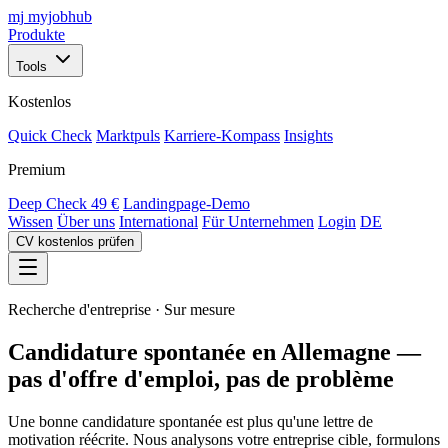
mj
myjobhub
Produkte
Tools
Kostenlos
Quick Check
Marktpuls
Karriere-Kompass
Insights
Premium
Deep Check
49 €
Landingpage-Demo
Wissen
Über uns
International
Für Unternehmen
Login
DE
CV kostenlos prüfen
Recherche d'entreprise · Sur mesure
Candidature spontanée en Allemagne —
pas d'offre d'emploi, pas de problème
Une bonne candidature spontanée est plus qu'une lettre de
motivation réécrite. Nous analysons votre entreprise cible, formulons