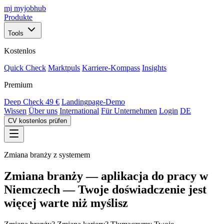
mj
myjobhub
Produkte
Tools
Kostenlos
Quick Check
Marktpuls
Karriere-Kompass
Insights
Premium
Deep Check
49 €
Landingpage-Demo
Wissen
Über uns
International
Für Unternehmen
Login
DE
CV kostenlos prüfen
Zmiana branży z systemem
Zmiana branży — aplikacja do pracy w
Niemczech — Twoje doświadczenie jest
więcej warte niż myślisz